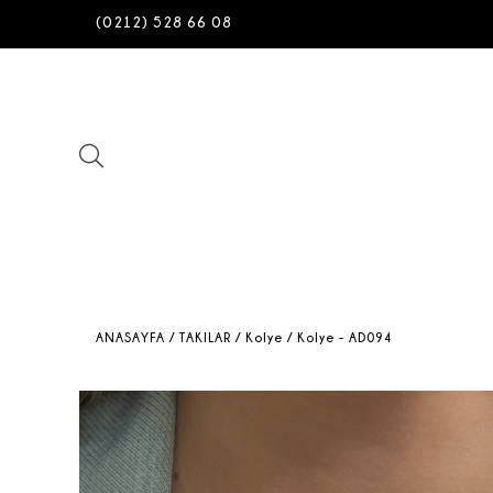
(0212) 528 66 08
ANASAYFA
/ TAKILAR
/ Kolye
/ Kolye - AD094