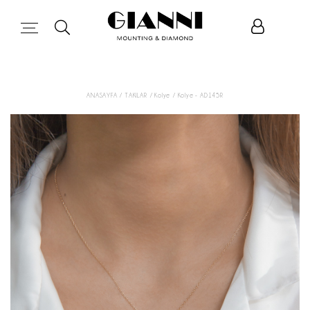
ANASAYFA
/ TAKILAR
/ Kolye
/ Kolye - AD145R