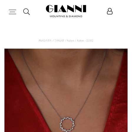
ANASAYFA
/ TAKILAR
/ Kolye
/ Kolye - D282