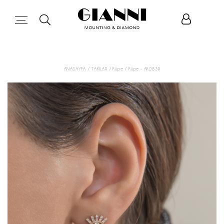
ANASAYFA
/ TAKILAR
/ Küpe
/ Küpe - AK083R