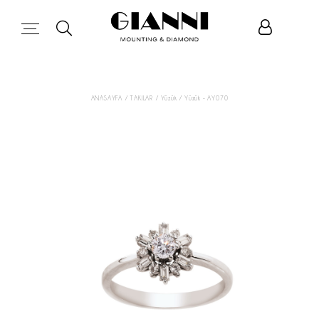
ANASAYFA
/ TAKILAR
/ Yüzük
/ Yüzük - AY070